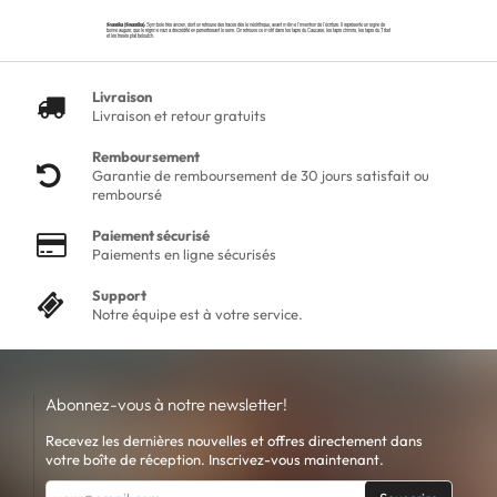
Svastika (Swastika):
Symbole très ancien, dont on retrouve des traces dès le néolithique, avant même l’invention de l’écriture. Il représente un signe de
bonne augure, que le régime nazi a discrédité en pervertissant le sens. On retrouve ce motif dans les tapis du Caucase, les tapis chinois, les tapis du Tibet
et les tissés plat beloutch.
Livraison
Livraison et retour gratuits
Remboursement
Garantie de remboursement de 30 jours satisfait ou
remboursé
Paiement sécurisé
Paiements en ligne sécurisés
Support
Notre équipe est à votre service.
Abonnez-vous à notre newsletter!
Recevez les dernières nouvelles et offres directement dans
votre boîte de réception. Inscrivez-vous maintenant.