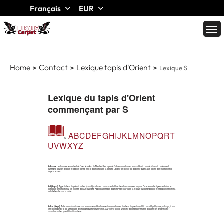
Français
EUR
Home
Contact
Lexique tapis d'Orient
Lexique S
Lexique du tapis d'Orient
commençant par S
A
B
C
D
E
F
G
H
I
J
K
L
M
N
O
P
Q
R
T
S
U
V
W
X
Y
Z
Sabzevar:
Ville située au nord-est de l’Iran, à 250km de Meshed. Les tapis de Sabzevar sont assez semblables à ceux de Meshed. Le décor est
curviligne, souvent avec un médaillon central rond et des fleurs dans la bordure. La laine employée est de bonne qualité. Les coloris dominants sont le
rouge et le bleu.
Saf (Saph):
Type de tapis de prière à niches (mihrab) multiples couramment utilisé dans les mosquées turques. On le rencontre également dans le
Turkestan chinois et chez les Bechirs de l’Amou-Daria. Appelé aussi tapis de prière "familial" dans la mesure où les rangées de mihrab peuvent servir à
toute la famille pour la prière.
Salor (Salyr):
Tribu turkmène réputée pour ses remarquables tisserandes qui ont noués des tapis de grande qualité. Le motif gül typique, salor-gül, à une
forme octogonale et est utilisé dans diverses productions turkmènes. Au 19ème siècle, une série de défaites militaires a quasiment anéanti cette
population en tant qu’entité indépendante.