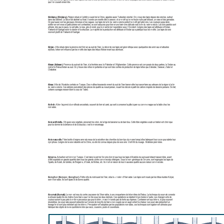
que l’on cousait ensemble.
Sinkiang (Xinjiang):
Région située à l’extrême ouest de la Chine, appelée aussi Turkestan oriental. On y noue des tapis depuis des siècles, surtout
dans des ateliers. Le décor est abstrait ou floral. Il existe une rosette dite à caisson, et un motif qu’on ne trouve nulle part ailleurs, un vase et des grenades.
On peut aussi voir les grecques chinoises et les vagues. Les tapis de la fin du 19ème siècle portent le motif gül turkmène. Les couleurs jusqu’alors
extrêmement vives et particulièrement contrastées, se sont adoucies pour former une harmonie délicate vers la fin du 19ème siècle. Les tons pastels sont
utilisés, tels que le jaune, le vert pâle, le rose, gris et violet, pour le marché de l’exportation avec l’Occident. L’origine des tapis est attribuée à Khotan,
Yarkand et Kashgar selon le dessin et la structure. La majorité de la production est attribuée à Khotan qui a pratiqué tous les motifs. Les tapis de soie
viennent plutôt de Yarkand et Kashgar.
Sirjan:
Ville située dans la province de Kirman au sud de l’Iran. Le décor de ces tapis est géométrique avec quelquefois des animaux et arbustes
stylisés, fortement influencé par les motifs des tapis des tribus Afshar vivant aux alentours.
Sistan (Séistan):
Province du sud-est de l’Iran, à la frontière avec le Pakistan et l’Afghanistan. Cette province est composée de deux parties, le Sistan au
nord et le Balouchistan au sud. On y trouve des villes importantes et qui sont des centres de production de tapis telles que Zahedan, Saravan, Zabol et
Chabahar.
Sivas:
Ville de l’Anatolie centrale en Turquie. Des maîtres-tisserands vinrent du sud de l’Iran transmettre leur savoir-faire aux artisans de la région à la fin
du 19ème siècle. Ces ateliers exécutèrent des pièces de qualité au noeud persan, nouant les décors à partir de cartons inspirés de dessins persans. De fait,
certains ouvrages ressemblent à ceux de Tabriz.
Sofreh:
Kilim façonné à la méthode ancestrale, souvent de format carré, qui sert à conserver la pâte à pain ou comme nappe sur la table chez les
nomades.
Soie artificielle:
Dit aussi soie végétale, provenant du coton, de la tige de bananier ou de bambou. Cette fibre végétale a subi un traitement chimique
pour lui donner de la brillance et de la douceur, c'est le mercerisage.
Soie naturelle:
Fibre textile d’origine animale issue de la sécrétion des chenilles du bombyx du murier lorsqu’elles fabriquent leur cocon pour abriter leur
nymphose. L’origine de la soie naturelle est la Chine, où elle fut connue depuis plus de 5000 ans. Voirl'Art du nouage - Matières premières.
Smyrne:
Actuellement Izmir en Turquie. C’est dans le port de Smyrne (Izmir) que tous les tapis d’Anatolie du sud-ouest étaient rassemblés, avant
d’être expédiés en grande quantité dans tous les grands centre commerciaux étrangers. Sous le nom générique de Smyrne, sont regroupés les tapis de
Sparta, de Kulah, de Gördes, de Bergame, d’Usak, de Mélas, etc. Ils n’ont en raison de leur mauvaise qualité aucune valeur commerciale.
Songhor (Sonqor, Songhur):
Petite ville du nord-ouest de l’Iran, situé à ± 110km d’Hamadan. Les tapis sont noués par les tribus kurdes Kolyaï,
semi-nomades. Ils sont épais et de bonne qualité.
Soumak (Sumak):
Le nom est issu du centre caucasien de Shemakha, à une cinquantaine de kilomètres de Bakou. La technique du soumak consiste
à entourer quatre fils de chaîne d’une trame que l’on tire sous les deux derniers. Ces opérations se répètent d’une lisière à l’autre. Les changements de
couleur suivent à peu près le même processus que pour le kilim, mais il n’existe pas de fente aux reprises. Contrairement aux kilims, le plus souvent
réversibles, les soumaks peuvent présenter sur l’envers de long fils de trame non coupés qui en augmentent la chaleur. Les soumaks présentent un
tissage fin et sont plus résistant que les kilims. Principalement adoptées par les populations nomades, ces techniques sont également utilisées pour
fabriquer des objets de la vie quotidienne tels que sacs, coussins, poufs et couvertures.