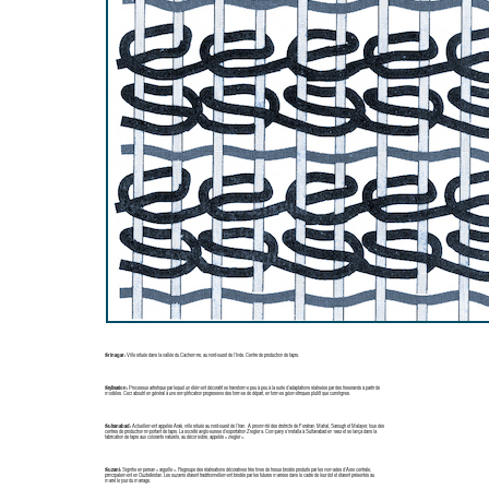
Srinagar:
Ville située dans la vallée du Cachemire, au nord-ouest de l’Inde. Centre de production de tapis.
Stylisation:
Processus artistique par lequel un élément décoratif se transforme peu à peu à la suite d’adaptations réalisées par des tisserands à partir de
modèles. Ceci aboutit en général à une simplification progressive des formes de départ, en formes géométriques plutôt que curvilignes.
Sultanabad:
Actuellement appelée Arak, ville située au nord-ouest de l’Iran. A proximité des districts de Ferahan, Mahal, Sarough et Malayer, tous des
centres de production important de tapis. La société anglo-suisse d’exportation Ziegler & Company s’installa à Sultanabad en 1882 et se lança dans la
fabrication de tapis aux colorants naturels, au décor sobre, appelés « ziegler ».
Suzani:
Signifie en persan « aiguille ». Regroupe des réalisations décoratives très fines de tissus brodés produits par les nomades d’Asie centrale,
principalement en Ouzbékistan. Les suzanis étaient traditionnellement brodés par les futures mariées dans le cadre de leur dot et étaient présentés au
marié le jour du mariage.