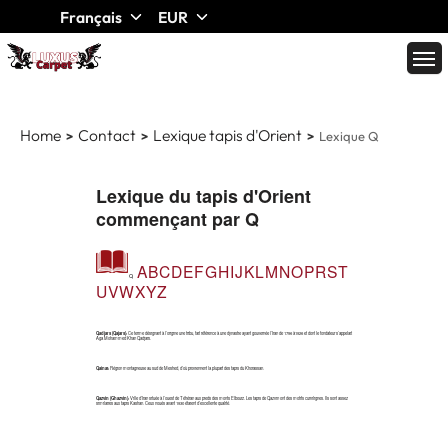
Français
EUR
Home
Contact
Lexique tapis d'Orient
Lexique Q
Lexique du tapis d'Orient
commençant par Q
A
B
C
D
E
F
G
H
I
J
K
L
M
N
O
P
R
S
T
Q
U
V
W
X
Y
Z
Qadjars (Qajars):
Ce terme désignant à l’origine une tribu, fait référence à une dynastie ayant gouvernée l’Iran de 1796 à1926 et dont le fondateur s’appelait
Aga Mohammed Khan Qadjars.
Qainat:
Région montagneuse au sud de Meshed, d’où proviennent la plupart des tapis du Khorassan.
Qazvin (Ghazvin):
Ville d’Iran située à l’ouest de Téhéran aux pieds des monts Elbourz. Les tapis de Qazvin ont des motifs curvilignes. Ils sont assez
similaires aux tapis Kashan. Ceux noués avant 1930 étaient d’excellente qualité.