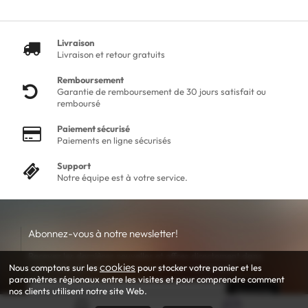
Livraison
Livraison et retour gratuits
Remboursement
Garantie de remboursement de 30 jours satisfait ou
remboursé
Paiement sécurisé
Paiements en ligne sécurisés
Support
Notre équipe est à votre service.
Abonnez-vous à notre newsletter!
Recevez les dernières nouvelles et offres directement dans
cookies
votre boîte de réception. Inscrivez-vous maintenant.
Nous comptons sur les
pour stocker votre panier et les
paramètres régionaux entre les visites et pour comprendre comment
nos clients utilisent notre site Web.
Souscrire