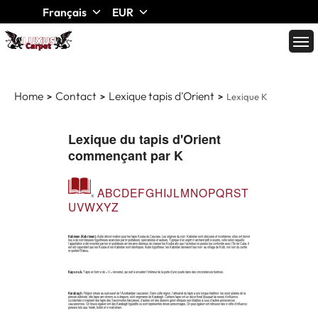
Français
EUR
Home
Contact
Lexique tapis d'Orient
Lexique K
Lexique du tapis d'Orient
commençant par K
A
B
C
D
E
F
G
H
I
J
L
M
N
O
P
Q
R
S
T
K
U
V
W
X
Y
Z
Kabistan (Kabristan):
Autre dénomination pour les tapis Kouba du Caucase. Les origines du nom Kabistan sont obscures et incertaines: elles ont donné
lieu à de nombreuses hypothèses avancées par importateurs, spécialistes et auteurs. Typique d’un esprit marchand prêt à sourire, celle selon laquelle
l’appellation a été inventée par les importateurs américains désireux de classer les Kouba afin que l’acheteur ne puisse les confondre avec l’île de Cuba. Il
est sûr cependant que les Kouba et les Kabistan sont identiques. Autre hypothèse: les Kabistan devraient leur nom au village de Kobi, non loin du centre
important Bakou.
Kapunuk:
Tapis en forme de « U » renversé, qui sert à encadrer l’intérieur de la porte d’une yourte dans des circonstances festives.
Karabagh:
Région située au sud-ouest de l’Azerbaïdjan caucasien. Dans cette région, l’artisanat du tapis a une longue tradition: les exemplaires de la
période séfévide, dits tapis arméniens ou à dragons, sont originaires de Karabagh. Certains tapis ont un décor floral (bouquet de roses) d’influence
occidentale s’inspirant des tapis des Savonneries françaises, d’autres ont des dessins géométriques semblables à ceux d’autres provenances
caucasiennes. On trouve également des Karabagh figuratifs où sont représentés divers personnages. On peut également retrouver des motifs d’influence
persane tels que: hérati, boteh et minah-khani.