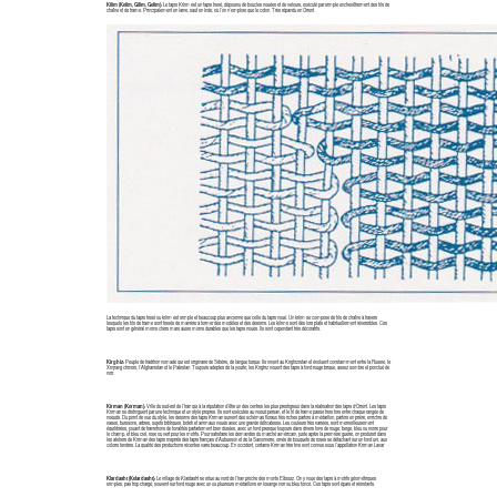
Kilim (Kelim, Gilim, Gelim):
Le tapis Kilim est un tapis tissé, dépourvu de boucles nouées et de velours, exécuté par simple enchevêtrement des fils de
chaîne et de trame. Principalement en laine, sauf en Inde, où l’on n’emploie que le coton. Très répandu en Orient.
La technique du tapis tissé ou kilim est simple et beaucoup plus ancienne que celle du tapis noué. Un kilim se compose de fils de chaîne à travers
lesquels les fils de trame sont tissés de manière à former des modèles et des dessins. Les kílims sont dès lors plats et habituellement réversibles. Ces
tapis sont en général moins chers mais aussi moins durables que les tapis noués. Ils sont cependant très décoratifs.
Kirghiz:
Peuple de tradition nomade qui est originaire de Sibérie, de langue turque. Ils vivent au Kirghizistan et évoluent constamment entre la Russie, le
Xinjiang chinois, l’Afghanistan et le Pakistan. Toujours adeptes de la yourte, les Kirghiz nouent des tapis à fond rouge brique, assez sombre et ponctué de
noir.
Kirman (Kerman):
Ville du sud-est de l’Iran qui à la réputation d’être un des centres les plus prestigieux dans la réalisation des tapis d'Orient. Les tapis
Kirman se distinguent par une technique et un style propres. Ils sont exécutés au noeud persan, et le fil de trame passe trois fois entre chaque rangée de
noeuds. Du point de vue du style, les dessins des tapis Kirman suivent des schémas floraux très riches parfois à médaillon, parfois en prière, enrichis de
vases, buissons, arbres, sujets bibliques, boteh et animaux noués avec une grande délicatesse. Les couleurs très variées, sont merveilleusement
équilibrées, jouant de transitions de tonalités parfaitement bien dosées, avec un fond presque toujours dans divers tons de rouge, beige, bleu ou ivoire pour
le champ, et bleu ciel, rose ou vert pour les motifs. Pour satisfaire les demandes du marché américain, juste après la première guerre, on produisit dans
les ateliers de Kirman des tapis inspirés des tapis français d’Aubusson et de la Savonnerie, ornés de bouquets de roses se détachant sur un fond uni, aux
coloris tendres. La qualité des productions récentes varie beaucoup. En occident, certains Kirman très fins sont connus sous l’appellation Kirman Lavar
Klardasht (Kelardasht):
Le village de Klardasht se situe au nord de l’Iran proche des monts Elbourz. On y noue des tapis à motifs géométriques
simples, pas trop chargé, souvent sur fond rouge avec un ou plusieurs médaillons en losange noir ou bleu foncé. Ces tapis sont épais et résistants.